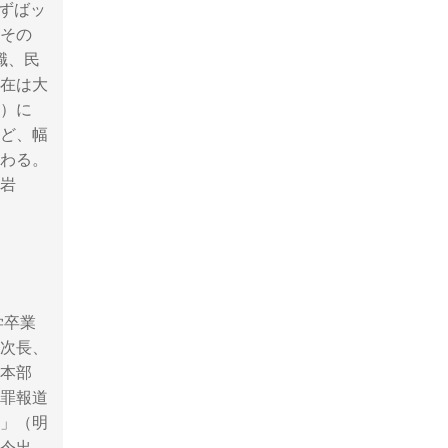
ーずばッ
。その
職、民
在は大
）に
ど、幅
わる。
（岩
学卒業
局次長、
本部
罪報道
」（明
令出