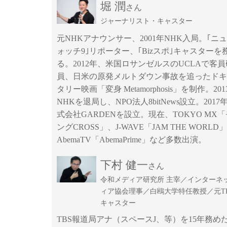
堀 潤
さん
ジャーナリスト・キャスター
元NHKアナウンサー、2001年NHK入局。｢ニ
ォッチ9｣リポーター、｢Bizスポ｣キャスターを
る。2012年、米国ロサンゼルスのUCLAで客
員、日米の原発メルトダウン事故を追ったドキ
タリー映画「変身 Metamorphosis」を制作。201
NHKを退局し、NPO法人8bitNews設立。201
式会社GARDENを設立。現在、TOKYO MX
ングCROSS」、J-WAVE「JAM THE WORLD
AbemaTV「AbemaPrime」など多数出演。
下村 健一
さん
令和メディア研究所 主宰／インターネ
ィア協会理事／白鴎大学特任教授／元T
キャスター
TBS報道局アナ（スペースJ、等）を15年務め