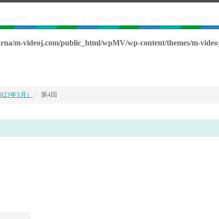
om/public_html/wpMV/wp-content/themes/m-videoj/header.php
on
rna/m-videoj.com/public_html/wpMV/wp-content/themes/m-video
2023年3月）
第4回