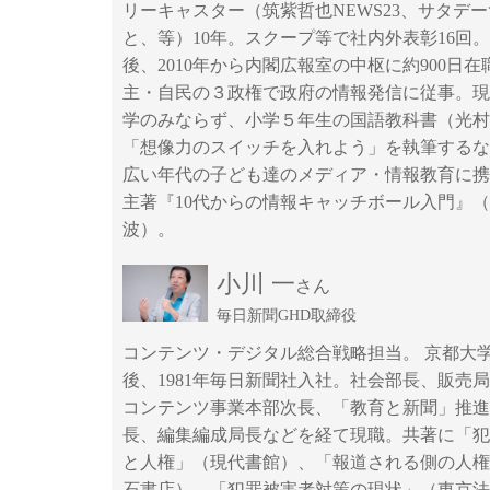
リーキャスター（筑紫哲也NEWS23、サタデ
と、等）10年。スクープ等で社内外表彰16回
後、2010年から内閣広報室の中枢に約900日在
主・自民の３政権で政府の情報発信に従事。現
学のみならず、小学５年生の国語教科書（光村
「想像力のスイッチを入れよう」を執筆するな
広い年代の子ども達のメディア・情報教育に携
主著『10代からの情報キャッチボール入門』
波）。
小川 一
さん
毎日新聞GHD取締役
コンテンツ・デジタル総合戦略担当。 京都大
後、1981年毎日新聞社入社。社会部長、販売
コンテンツ事業本部次長、「教育と新聞」推進
長、編集編成局長などを経て現職。共著に「犯
と人権」（現代書館）、「報道される側の人権
石書店）、「犯罪被害者対策の現状」（東京法