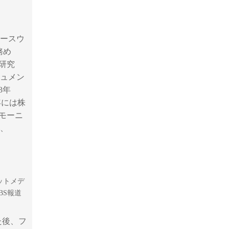
ュースウ
務め
員研究
ュメン
3年
7年には株
「モーニ
」、
ットメデ
BS報道
た後、フ